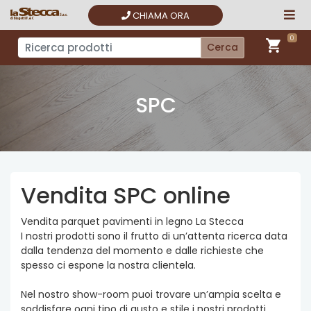
Salta
CHIAMA ORA
al
contenuto
0
shopping_cart
Cerca
principale
SPC
Vendita SPC online
Vendita parquet pavimenti in legno La Stecca
I nostri prodotti sono il frutto di un’attenta ricerca data
dalla tendenza del momento e dalle richieste che
spesso ci espone la nostra clientela.
Nel nostro show-room puoi trovare un’ampia scelta e
soddisfare ogni tipo di gusto e stile i nostri prodotti