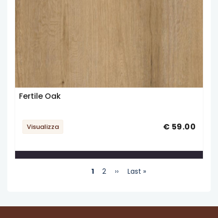
Fertile Oak
€ 59.00
Visualizza
Paginazione
Pagina
1
Page
2
Pagina
››
Ultima
Last »
attuale
successiva
pagina